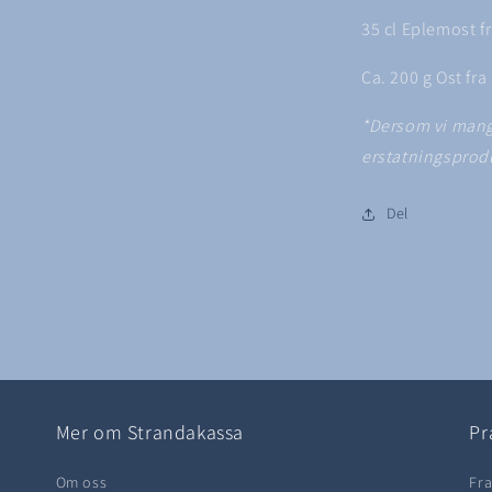
35 cl Eplemost f
Ca. 200 g Ost fr
*Dersom vi mangl
erstatningsprod
Del
Mer om Strandakassa
Pr
Om oss
Fra