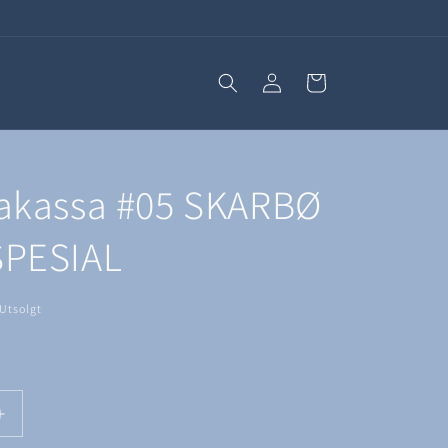
Logg
Handlekurv
inn
akassa #05 SKARBØ
SPESIAL
Utsolgt
Øk
antallet