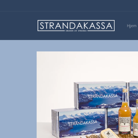
Gå videre
til
innholdet
Hjem
Hopp til
produktinformasjon