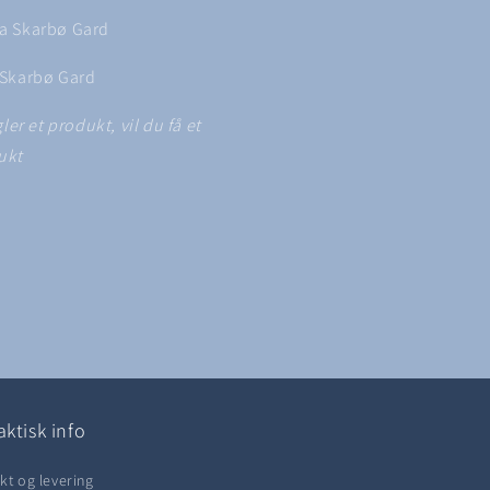
ra Skarbø Gard
a Skarbø Gard
er et produkt, vil du få et
ukt
aktisk info
kt og levering