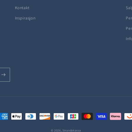
Kontakt
Sal
Inspirasjon
Pe
Pe
Inf
etalingsmåter
© 2026,
Strandakassa