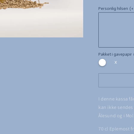
for
Personlig hilsen
(+
Strandakas
#05
SKARBØ
GARD
SPESIAL
Pakket i gavepapir
X
I denne kassa få
kan ikke sendes 
Ålesund og i Mol
70 cl Eplemost f