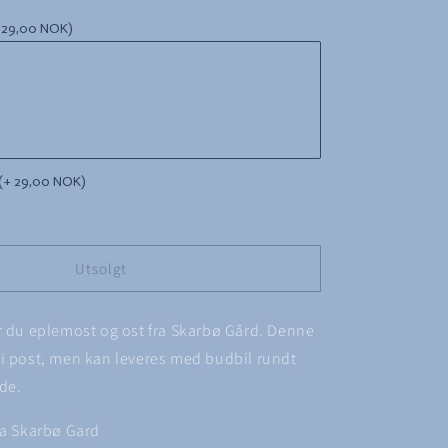
for
 29,00 NOK)
sa
Strandakassa
#05
SKARBØ
GARD
SPESIAL
(+ 29,00 NOK)
Utsolgt
r du eplemost og ost fra Skarbø Gård. Denne
i post, men kan leveres med budbil rundt
de.
ra Skarbø Gard