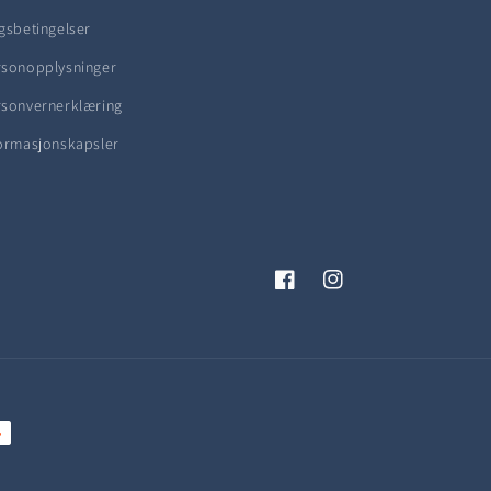
gsbetingelser
rsonopplysninger
rsonvernerklæring
ormasjonskapsler
Facebook
Instagram